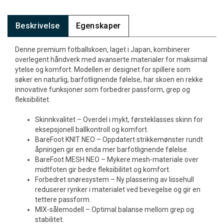
Beskrivelse
Egenskaper
Denne premium fotballskoen, laget i Japan, kombinerer
overlegent håndverk med avanserte materialer for maksimal
ytelse og komfort. Modellen er designet for spillere som
søker en naturlig, barfotlignende følelse, har skoen en rekke
innovative funksjoner som forbedrer passform, grep og
fleksibilitet.
Skinnkvalitet – Overdel i mykt, førsteklasses skinn for
eksepsjonell ballkontroll og komfort.
BareFoot KNIT NEO – Oppdatert strikkemønster rundt
åpningen gir en enda mer barfotlignende følelse.
BareFoot MESH NEO – Mykere mesh-materiale over
midtfoten gir bedre fleksibilitet og komfort.
Forbedret snøresystem – Ny plassering av lissehull
reduserer rynker i materialet ved bevegelse og gir en
tettere passform.
MIX-sålemodell – Optimal balanse mellom grep og
stabilitet.