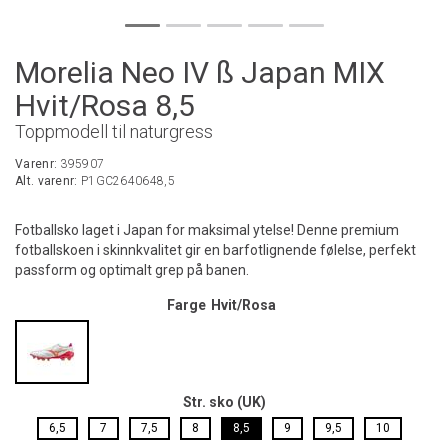
Morelia Neo IV ß Japan MIX
Hvit/Rosa 8,5
Toppmodell til naturgress
Varenr:
395907
Alt. varenr:
P1GC2640648,5
Fotballsko laget i Japan for maksimal ytelse! Denne premium
fotballskoen i skinnkvalitet gir en barfotlignende følelse, perfekt
passform og optimalt grep på banen.
Farge
Hvit/Rosa
Str. sko (UK)
6,5
7
7,5
8
8,5
9
9,5
10