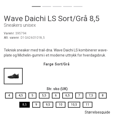
Wave Daichi LS Sort/Grå 8,5
Sneakers unisex
Varenr:
395794
Alt. varenr:
D1GA2601018,5
Teknisk sneaker med trail-dna. Wave Daichi LS kombinerer wave-
plate og Michelin-gummi i et moderne uttrykk for hverdagsbruk.
Farge
Sort/Grå
Str. sko (UK)
4
4,5
5
5,5
6
6,5
7
7,5
8
8,5
9
9,5
10
10,5
11
Størrelsesguide