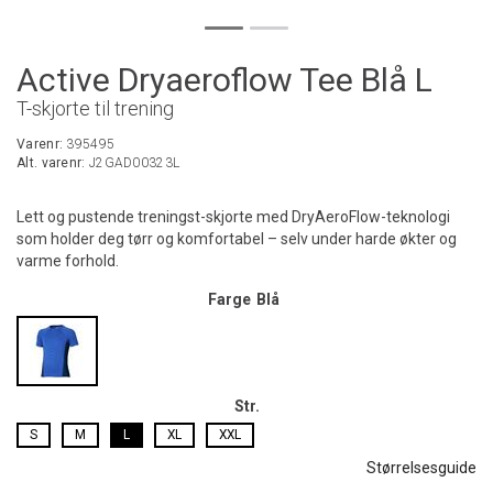
Active Dryaeroflow Tee Blå L
T-skjorte til trening
Varenr:
395495
Alt. varenr:
J2GAD00323L
Lett og pustende treningst-skjorte med DryAeroFlow-teknologi
som holder deg tørr og komfortabel – selv under harde økter og
varme forhold.
Farge
Blå
Str.
S
M
L
XL
XXL
Størrelsesguide