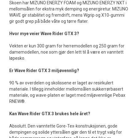
Skoen har MIZUNO ENERZY FOAM og MIZUNO ENERZY NXT i
mellomsålen for ekstra myk demping og energiretur. MIZUNO
WAVE gir stabilitet og fremdrift, mens Wgrip og X10-gummi
gir godt grep på både våte og tørre flater.
Hvor mye veier Wave Rider GTX 3?
Vekten er kun 300 gram for herremodellen og 250 gram for
damemodellen, noe som gjør den lett til å være en vanntett
løpesko.
Er Wave Rider GTX 3 miljøvennlig?
90 % av overdelen og skolissene er laget av resirkulert
materiale. I tillegg inneholder mellomsålen sukkerrørbasert
materiale, og wave-platen er laget med miljøvennlige Pebax
RNEW®.
Kan Wave Rider GTX 3 brukes hele året?
Absolutt. Den vanntette Gore-Tex-konstruksjonen, gode
dempingen og solide yttersålen gjør den til et trygt valg for