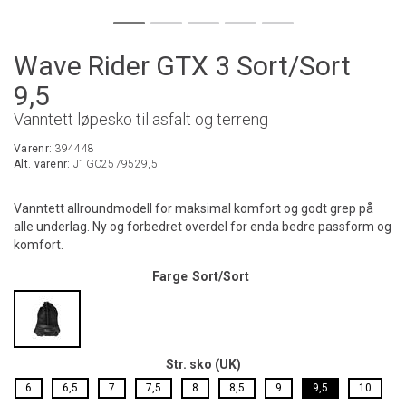
Wave Rider GTX 3 Sort/Sort
9,5
Vanntett løpesko til asfalt og terreng
Varenr:
394448
Alt. varenr:
J1GC2579529,5
Vanntett allroundmodell for maksimal komfort og godt grep på
alle underlag. Ny og forbedret overdel for enda bedre passform og
komfort.
Farge
Sort/Sort
Str. sko (UK)
6
6,5
7
7,5
8
8,5
9
9,5
10