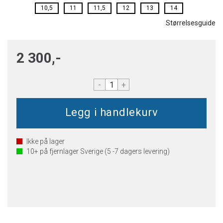
10,5
11
11,5
12
13
14
Størrelsesguide
2 300,-
-
+
Ikke på lager
10+
på fjernlager Sverige (5 -7 dagers levering)