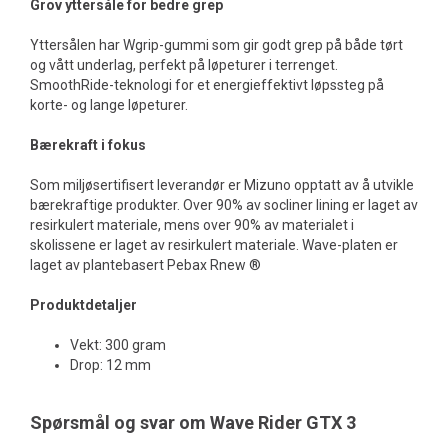
Grov yttersåle for bedre grep
Yttersålen har Wgrip-gummi som gir godt grep på både tørt
og vått underlag, perfekt på løpeturer i terrenget.
SmoothRide-teknologi for et energieffektivt løpssteg på
korte- og lange løpeturer.
Bærekraft i fokus
Som miljøsertifisert leverandør er Mizuno opptatt av å utvikle
bærekraftige produkter. Over 90% av socliner lining er laget av
resirkulert materiale, mens over 90% av materialet i
skolissene er laget av resirkulert materiale. Wave-platen er
laget av plantebasert Pebax Rnew ®
Produktdetaljer
Vekt: 300 gram
Drop: 12 mm
Spørsmål og svar om Wave Rider GTX 3