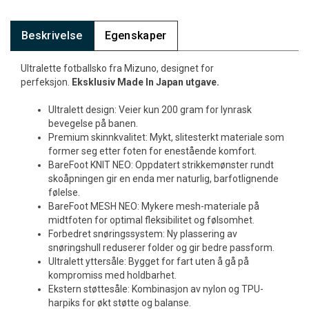
Beskrivelse
Egenskaper
Ultralette fotballsko fra Mizuno, designet for
perfeksjon.
Eksklusiv Made In Japan utgave.
Ultralett design: Veier kun 200 gram for lynrask
bevegelse på banen.
Premium skinnkvalitet: Mykt, slitesterkt materiale som
former seg etter foten for enestående komfort.
BareFoot KNIT NEO: Oppdatert strikkemønster rundt
skoåpningen gir en enda mer naturlig, barfotlignende
følelse.
BareFoot MESH NEO: Mykere mesh-materiale på
midtfoten for optimal fleksibilitet og følsomhet.
Forbedret snøringssystem: Ny plassering av
snøringshull reduserer folder og gir bedre passform.
Ultralett yttersåle: Bygget for fart uten å gå på
kompromiss med holdbarhet.
Ekstern støttesåle: Kombinasjon av nylon og TPU-
harpiks for økt støtte og balanse.