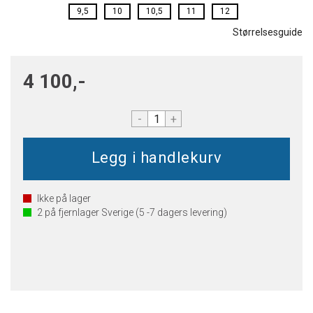
9,5
10
10,5
11
12
Størrelsesguide
4 100,-
-
+
Ikke på lager
2
på fjernlager Sverige (5 -7 dagers levering)