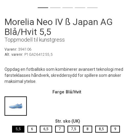
Morelia Neo IV ß Japan AG
Blå/Hvit 5,5
Toppmodell til kunstgress
Varenr:
394106
Alt. varenr:
P1GA2641255,5
Oppdag en fotballsko som kombinerer avansert teknologi med
førsteklasses håndverk, skreddersydd for spillere som ønsker
maksimal ytelse.
Farge
Blå/Hvit
Str. sko (UK)
5,5
6
6,5
7
7,5
8
8,5
9