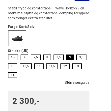
Stabil, trygg og komfortabel – Wave Horizon 9 gir
maksimal støtte og komfortabel demping for løpere
som trenger ekstra stabilitet.
Farge
Sort/Sølv
Str. sko (UK)
6,5
7
7,5
8
8,5
9
9,5
10
10,5
11
11,5
12
13
14
Størrelsesguide
2 300,-