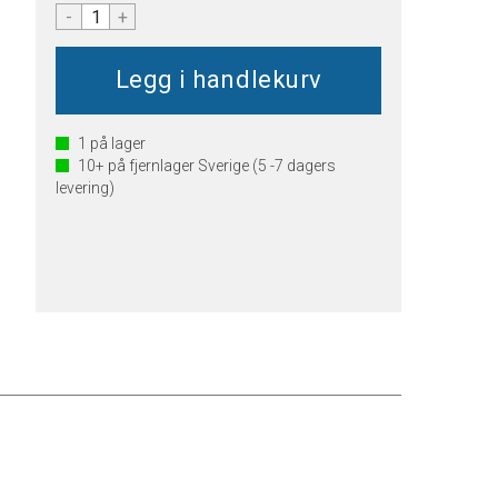
-
+
1
på lager
10+
på fjernlager Sverige (5 -7 dagers
levering)