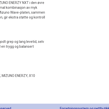
IZUNO ENERZY NXT i den øvre
imal kombinasjon av myk
e Mizuno Wave-platen, sammen
 gir ekstra støtte og kontroll
dt grep og lang levetid, selv
l en trygg og balansert
T, MIZUNO ENERZY, X10
reserved
Forretningssystem
og
nettbutik