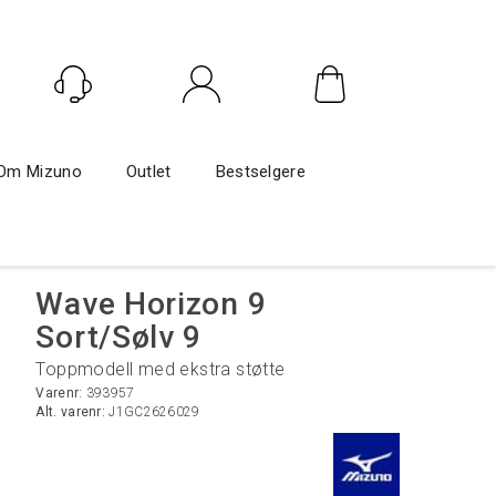
Logg inn
Om Mizuno
Outlet
Bestselgere
Wave Horizon 9
Sort/Sølv 9
Toppmodell med ekstra støtte
Varenr:
393957
Alt. varenr:
J1GC2626029