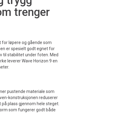
g trygg
om trenger
t for løpere og gående som
len er spesielt godt egnet for
 til stabilitet under foten. Med
yrke leverer Wave Horizon 9 en
meter.
t mer pustende materiale som
oven-konstruksjonen reduserer
lt på plass gjennom hele steget.
sform som fungerer godt både