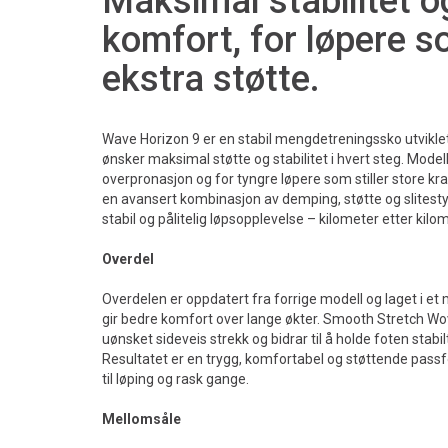
Maksimal stabilitet o
komfort, for løpere s
ekstra støtte.
Wave Horizon 9 er en stabil mengdetreningssko utvikle
ønsker maksimal støtte og stabilitet i hvert steg. Model
overpronasjon og for tyngre løpere som stiller store krav
en avansert kombinasjon av demping, støtte og slitest
stabil og pålitelig løpsopplevelse – kilometer etter kilo
Overdel
Overdelen er oppdatert fra forrige modell og laget i e
gir bedre komfort over lange økter. Smooth Stretch W
uønsket sideveis strekk og bidrar til å holde foten stabi
Resultatet er en trygg, komfortabel og støttende pas
til løping og rask gange.
Mellomsåle