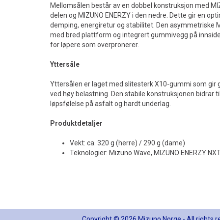
Mellomsålen består av en dobbel konstruksjon med M
delen og MIZUNO ENERZY i den nedre. Dette gir en opt
demping, energiretur og stabilitet. Den asymmetrisk
med bred plattform og integrert gummivegg på innsiden,
for løpere som overpronerer.
Yttersåle
Yttersålen er laget med slitesterk X10-gummi som gir go
ved høy belastning. Den stabile konstruksjonen bidrar ti
løpsfølelse på asfalt og hardt underlag.
Produktdetaljer
Vekt: ca. 320 g (herre) / 290 g (dame)
Teknologier: Mizuno Wave, MIZUNO ENERZY NX
Copyright © 2026 Mizuno Norge - All rights 