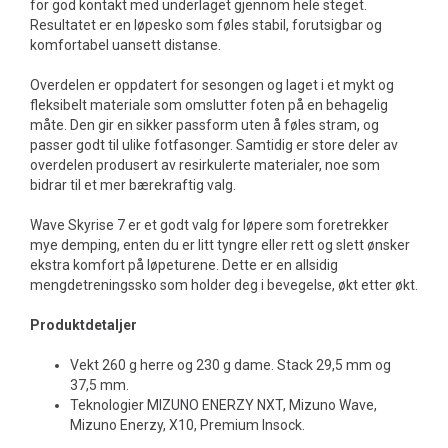
for god kontakt med underlaget gjennom hele steget.
Resultatet er en løpesko som føles stabil, forutsigbar og
komfortabel uansett distanse.
Overdelen er oppdatert for sesongen og laget i et mykt og
fleksibelt materiale som omslutter foten på en behagelig
måte. Den gir en sikker passform uten å føles stram, og
passer godt til ulike fotfasonger. Samtidig er store deler av
overdelen produsert av resirkulerte materialer, noe som
bidrar til et mer bærekraftig valg.
Wave Skyrise 7 er et godt valg for løpere som foretrekker
mye demping, enten du er litt tyngre eller rett og slett ønsker
ekstra komfort på løpeturene. Dette er en allsidig
mengdetreningssko som holder deg i bevegelse, økt etter økt.
Produktdetaljer
Vekt 260 g herre og 230 g dame. Stack 29,5 mm og
37,5 mm.
Teknologier MIZUNO ENERZY NXT, Mizuno Wave,
Mizuno Enerzy, X10, Premium Insock.