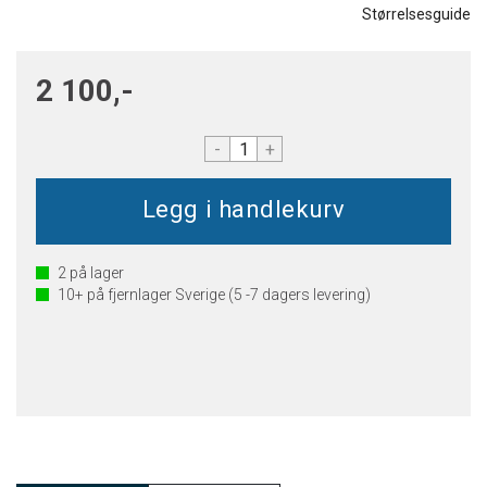
Størrelsesguide
2 100,-
-
+
2
på lager
10+
på fjernlager Sverige (5 -7 dagers levering)