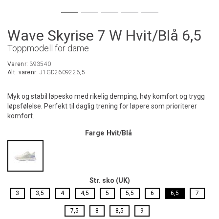
Wave Skyrise 7 W Hvit/Blå 6,5
Toppmodell for dame
Varenr:
393540
Alt. varenr:
J1GD2609226,5
Myk og stabil løpesko med rikelig demping, høy komfort og trygg
løpsfølelse. Perfekt til daglig trening for løpere som prioriterer
komfort.
Farge
Hvit/Blå
Str. sko (UK)
3
3,5
4
4,5
5
5,5
6
6,5
7
7,5
8
8,5
9