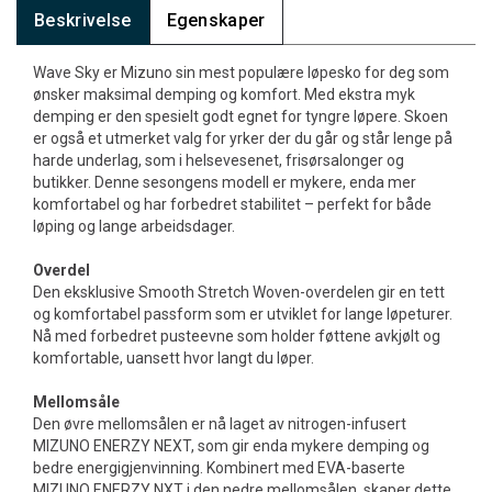
Beskrivelse
Egenskaper
Wave Sky er Mizuno sin mest populære løpesko for deg som
ønsker maksimal demping og komfort. Med ekstra myk
demping er den spesielt godt egnet for tyngre løpere. Skoen
er også et utmerket valg for yrker der du går og står lenge på
harde underlag, som i helsevesenet, frisørsalonger og
butikker. Denne sesongens modell er mykere, enda mer
komfortabel og har forbedret stabilitet – perfekt for både
løping og lange arbeidsdager.
Overdel
Den eksklusive Smooth Stretch Woven-overdelen gir en tett
og komfortabel passform som er utviklet for lange løpeturer.
Nå med forbedret pusteevne som holder føttene avkjølt og
komfortable, uansett hvor langt du løper.
Mellomsåle
Den øvre mellomsålen er nå laget av nitrogen-infusert
MIZUNO ENERZY NEXT, som gir enda mykere demping og
bedre energigjenvinning. Kombinert med EVA-baserte
MIZUNO ENERZY NXT i den nedre mellomsålen, skaper dette