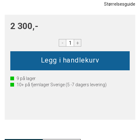
Størrelsesguide
2 300,-
-
+
9
på lager
10+
på fjernlager Sverige (5 -7 dagers levering)