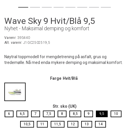
Wave Sky 9 Hvit/Blå 9,5
Nyhet - Maksimal demping og komfort
Varenr:
393440
Alt. varenr:
J1GC2502519,5
Nøytral toppmodell for mengdetrening på asfalt, grus og
tredemølle. Nå med enda mykere demping og maksimal komfort.
Farge
Hvit/Blå
Str. sko (UK)
6
6,5
7
7,5
8
8,5
9
9,5
10
10,5
11
11,5
12
13
14