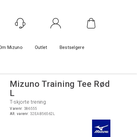
Logg inn
Om Mizuno
Outlet
Bestselgere
Mizuno Training Tee Rød
L
T-skjorte trening
Varenr:
386555
Alt. varenr:
32EAB56562L