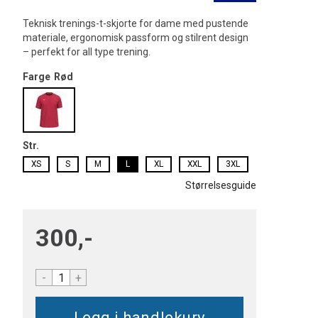
Teknisk trenings-t-skjorte for dame med pustende
materiale, ergonomisk passform og stilrent design
– perfekt for all type trening.
Farge
Rød
Str.
XS
S
M
L
XL
XXL
3XL
Størrelsesguide
300,-
-
+