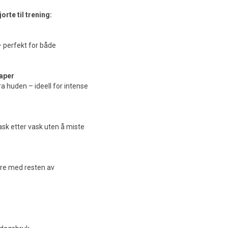
rte til trening:
– perfekt for både
aper
a huden – ideell for intense
ask etter vask uten å miste
nere med resten av