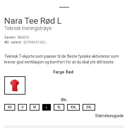
Nara Tee Rød L
Teknisk treningstrøye
Varenr:
386501
Alt. varenr:
32FA9A5162L
Teknisk T-skjorte som passer til de fleste fysiske aktiviteter som
krever god ventilasjon og komfort for at du skal yte ditt beste.
Farge
Rød
Str.
XS
S
M
L
XL
XXL
3XL
Størrelsesguide