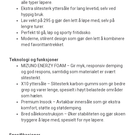
alle typer løpere.
Ekstra slitesterk yttersåle for lang levetid, selv ved
hyppig bruk.
Lav vekt på 295 g gjør den lett å løpe med, selv på
lengre turer.
Perfekt til gå, løp og sporty fritidssko.
Moderne, stilrent design som gjør den lett å kombinere
med favorittantrekket.
Teknologi og funksjoner
MIZUNO ENERZY FOAM – Gir myk, responsiv demping
og god respons, samtidig som materialet er svært
slitesterkt.
X10 yttersåle – Slitesterk karbon-gummi som gir bedre
grep og varer lenge, spesielt i høyt belastede områder
som hælen.
Premium Insock – Avtakbar innersåle som gir ekstra
komfort, støtte og støtdemping.
Bred sålekonstruksjon – Øker stabiliteten og gjør skoen
tryggere å løpe med, spesielt for nye løpere.
Spesifikasjoner