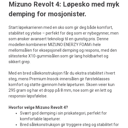
Mizuno Revolt 4: Løpesko med myk
demping for mosjonister.
Start løpekarrieren med en sko som gir deg både komfort,
stabilitet og ytelse – perfekt for deg som er nybegynner, men
som ønsker avansert teknologi til en gunstig pris. Denne
modellen kombinerer MIZUNO ENERZY FOAM i hele
mellomsålen for eksepsjonell demping og respons, med den
slitesterke X10-gummisålen som gir lang holdbarhet og
sikkert grep.
Med en bred sålekonstruksjon får du ekstra stabilitet i hvert
steg, mens Premium Insock-innersålen gir førsteklasses
komfort og støtte gjennom hele løpeturen. Skoen veier kun
295 gram og har et dropp på 8 mm, noe som gir en lett og
responsiv løpsfølelse.
Hvorfor velge Mizuno Revolt 4?
Svært god demping i sin priskategori, perfekt for
komfortable løpeturer.
Bred sålekonstruksjon gir tryggere steg og stabilitet for