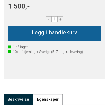
1 500,-
-
+
1
på lager
10+
på fjernlager Sverige (5 -7 dagers levering)
Beskrivelse
Egenskaper