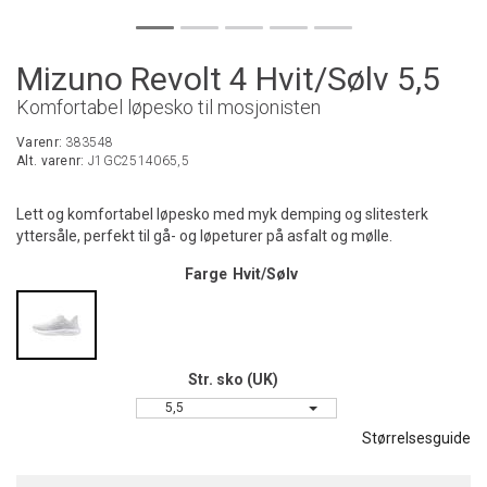
Mizuno Revolt 4 Hvit/Sølv 5,5
Komfortabel løpesko til mosjonisten
Varenr:
383548
Alt. varenr:
J1GC2514065,5
Lett og komfortabel løpesko med myk demping og slitesterk
yttersåle, perfekt til gå- og løpeturer på asfalt og mølle.
Farge
Hvit/Sølv
Str. sko (UK)
5,5
Størrelsesguide