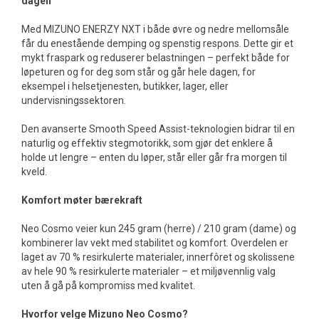
dagen
Med MIZUNO ENERZY NXT i både øvre og nedre mellomsåle
får du enestående demping og spenstig respons. Dette gir et
mykt fraspark og reduserer belastningen – perfekt både for
løpeturen og for deg som står og går hele dagen, for
eksempel i helsetjenesten, butikker, lager, eller
undervisningssektoren.
Den avanserte Smooth Speed Assist-teknologien bidrar til en
naturlig og effektiv stegmotorikk, som gjør det enklere å
holde ut lengre – enten du løper, står eller går fra morgen til
kveld.
Komfort møter bærekraft
Neo Cosmo veier kun 245 gram (herre) / 210 gram (dame) og
kombinerer lav vekt med stabilitet og komfort. Overdelen er
laget av 70 % resirkulerte materialer, innerfôret og skolissene
av hele 90 % resirkulerte materialer – et miljøvennlig valg
uten å gå på kompromiss med kvalitet.
Hvorfor velge Mizuno Neo Cosmo?