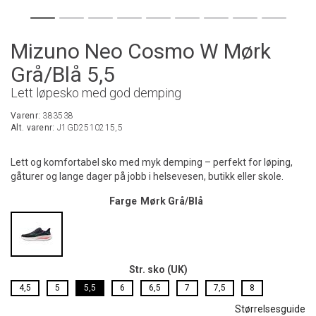
Mizuno Neo Cosmo W Mørk
Grå/Blå 5,5
Lett løpesko med god demping
Varenr:
383538
Alt. varenr:
J1GD2510215,5
Lett og komfortabel sko med myk demping – perfekt for løping,
gåturer og lange dager på jobb i helsevesen, butikk eller skole.
Farge
Mørk Grå/Blå
Str. sko (UK)
4,5
5
5,5
6
6,5
7
7,5
8
Størrelsesguide