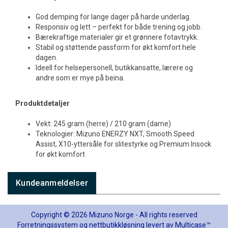
God demping for lange dager på harde underlag.
Responsiv og lett – perfekt for både trening og jobb.
Bærekraftige materialer gir et grønnere fotavtrykk.
Stabil og støttende passform for økt komfort hele
dagen.
Ideell for helsepersonell, butikkansatte, lærere og
andre som er mye på beina.
Produktdetaljer
Vekt: 245 gram (herre) / 210 gram (dame)
Teknologier: Mizuno ENERZY NXT, Smooth Speed
Assist, X10-yttersåle for slitestyrke og Premium Insock
for økt komfort
Kundeanmeldelser
Copyright © 2026 Mizuno Norge - All rights reserved
Forretningssystem
og
nettbutikkløsning
levert av
Multicase™