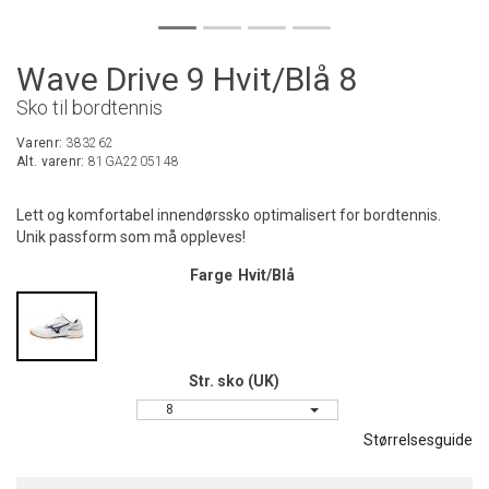
Wave Drive 9 Hvit/Blå 8
Sko til bordtennis
Varenr:
383262
Alt. varenr:
81GA2205148
Lett og komfortabel innendørssko optimalisert for bordtennis.
Unik passform som må oppleves!
Farge
Hvit/Blå
Str. sko (UK)
8
Størrelsesguide