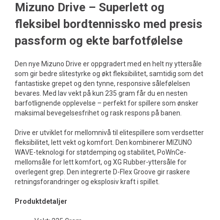
Mizuno Drive – Superlett og
fleksibel bordtennissko med presis
passform og ekte barfotfølelse
Den nye Mizuno Drive er oppgradert med en helt ny yttersåle
som gir bedre slitestyrke og økt fleksibilitet, samtidig som det
fantastiske grepet og den tynne, responsive sålefølelsen
bevares. Med lav vekt på kun 235 gram får du en nesten
barfotlignende opplevelse – perfekt for spillere som ønsker
maksimal bevegelsesfrihet og rask respons på banen.
Drive er utviklet for mellomnivå til elitespillere som verdsetter
fleksibilitet, lett vekt og komfort. Den kombinerer MIZUNO
WAVE-teknologi for støtdemping og stabilitet, PoWnCe-
mellomsåle for lett komfort, og XG Rubber-yttersåle for
overlegent grep. Den integrerte D-Flex Groove gir raskere
retningsforandringer og eksplosiv kraft i spillet.
Produktdetaljer