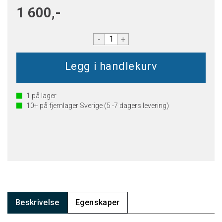
1 600,-
-
+
1
på lager
10+
på fjernlager Sverige (5 -7 dagers levering)
Beskrivelse
Egenskaper