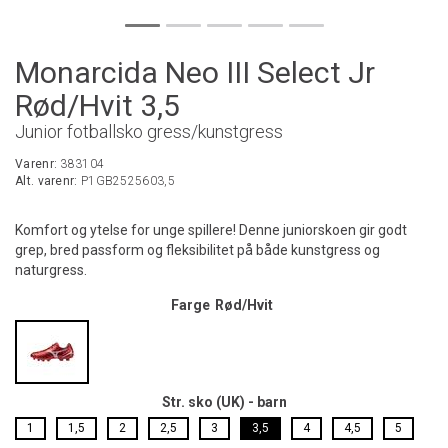
Monarcida Neo III Select Jr
Rød/Hvit 3,5
Junior fotballsko gress/kunstgress
Varenr:
383104
Alt. varenr:
P1GB2525603,5
Komfort og ytelse for unge spillere! Denne juniorskoen gir godt
grep, bred passform og fleksibilitet på både kunstgress og
naturgress.
Farge
Rød/Hvit
Str. sko (UK) - barn
1
1,5
2
2,5
3
3,5
4
4,5
5