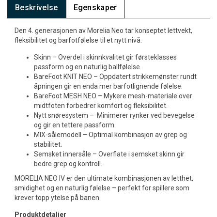
Beskrivelse
Egenskaper
Den 4. generasjonen av Morelia Neo tar konseptet lettvekt,
fleksibilitet og barfotfølelse til et nytt nivå.
Skinn – Overdel i skinnkvalitet gir førsteklasses
passform og en naturlig ballfølelse.
BareFoot KNIT NEO – Oppdatert strikkemønster rundt
åpningen gir en enda mer barfotlignende følelse.
BareFoot MESH NEO – Mykere mesh-materiale over
midtfoten forbedrer komfort og fleksibilitet.
Nytt snøresystem – Minimerer rynker ved bevegelse
og gir en tettere passform.
MIX-sålemodell – Optimal kombinasjon av grep og
stabilitet.
Semsket innersåle – Overflate i semsket skinn gir
bedre grep og kontroll.
MORELIA NEO IV er den ultimate kombinasjonen av letthet,
smidighet og en naturlig følelse – perfekt for spillere som
krever topp ytelse på banen.
Produktdetaljer