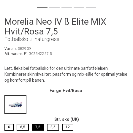
Morelia Neo IV ß Elite MIX
Hvit/Rosa 7,5
Fotballsko til naturgress
Varenr:
382909
Alt. varenr:
P1GC2542257,5
Lett, fleksibel fotballsko for den ultimate barfotfølelsen.
Kombinerer skinnkvalitet, passform og mix-såle for optimal ytelse
og komfort på banen.
Farge
Hvit/Rosa
Str. sko (UK)
6
6,5
7,5
8,5
12