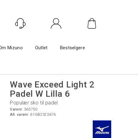
Logg inn
Om Mizuno
Outlet
Bestselgere
Wave Exceed Light 2
Padel W Lilla 6
Populær sko til padel
Varenr:
363750
Alt. varenr:
61GB2323676