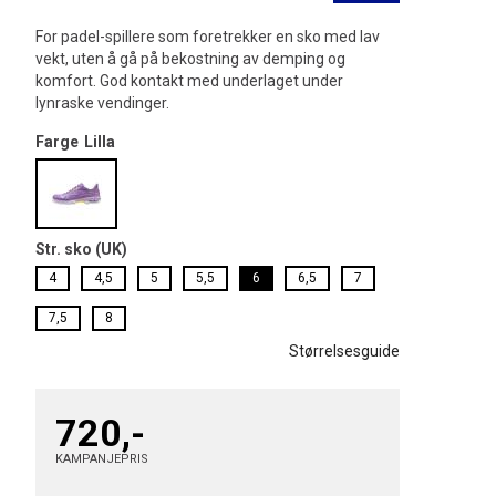
For padel-spillere som foretrekker en sko med lav
vekt, uten å gå på bekostning av demping og
komfort. God kontakt med underlaget under
lynraske vendinger.
Farge
Lilla
Str. sko (UK)
4
4,5
5
5,5
6
6,5
7
7,5
8
Størrelsesguide
720,-
KAMPANJEPRIS