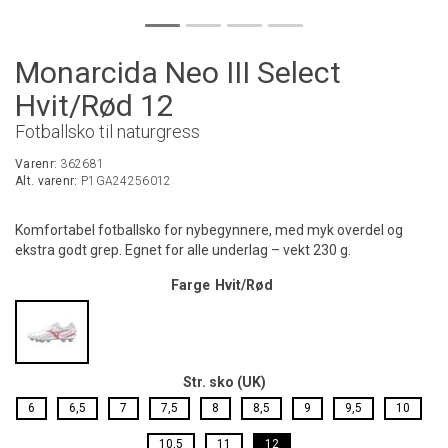
Monarcida Neo III Select
Hvit/Rød 12
Fotballsko til naturgress
Varenr:
362681
Alt. varenr:
P1GA24256012
Komfortabel fotballsko for nybegynnere, med myk overdel og
ekstra godt grep. Egnet for alle underlag – vekt 230 g.
Farge
Hvit/Rød
Str. sko (UK)
6
6,5
7
7,5
8
8,5
9
9,5
10
10,5
11
12