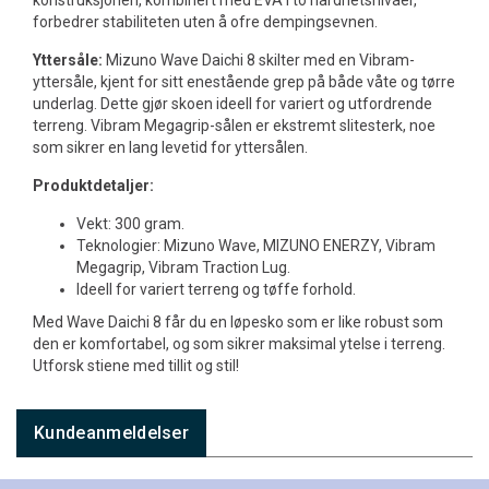
konstruksjonen, kombinert med EVA i to hardhetsnivåer,
forbedrer stabiliteten uten å ofre dempingsevnen.
Yttersåle:
Mizuno Wave Daichi 8 skilter med en Vibram-
yttersåle, kjent for sitt enestående grep på både våte og tørre
underlag. Dette gjør skoen ideell for variert og utfordrende
terreng. Vibram Megagrip-sålen er ekstremt slitesterk, noe
som sikrer en lang levetid for yttersålen.
Produktdetaljer:
Vekt: 300 gram.
Teknologier: Mizuno Wave, MIZUNO ENERZY, Vibram
Megagrip, Vibram Traction Lug.
Ideell for variert terreng og tøffe forhold.
Med Wave Daichi 8 får du en løpesko som er like robust som
den er komfortabel, og som sikrer maksimal ytelse i terreng.
Utforsk stiene med tillit og stil!
Kundeanmeldelser