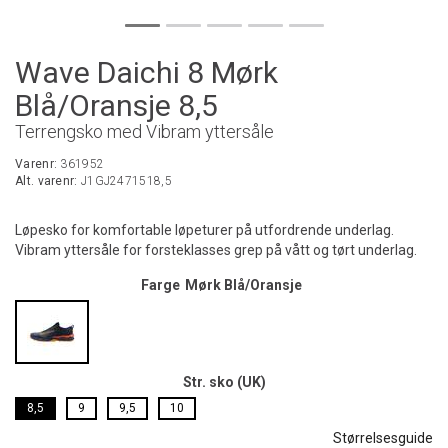
Wave Daichi 8 Mørk
Blå/Oransje 8,5
Terrengsko med Vibram yttersåle
Varenr:
361952
Alt. varenr:
J1GJ2471518,5
Løpesko for komfortable løpeturer på utfordrende underlag.
Vibram yttersåle for forsteklasses grep på vått og tørt underlag.
Farge
Mørk Blå/Oransje
Str. sko (UK)
8,5
9
9,5
10
Størrelsesguide