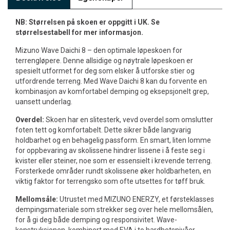
NB: Størrelsen på skoen er oppgitt i UK. Se
størrelsestabell for mer informasjon.
Mizuno Wave Daichi 8 – den optimale løpeskoen for
terrengløpere. Denne allsidige og nøytrale løpeskoen er
spesielt utformet for deg som elsker å utforske stier og
utfordrende terreng. Med Wave Daichi 8 kan du forvente en
kombinasjon av komfortabel demping og eksepsjonelt grep,
uansett underlag.
Overdel:
Skoen har en slitesterk, vevd overdel som omslutter
foten tett og komfortabelt. Dette sikrer både langvarig
holdbarhet og en behagelig passform. En smart, liten lomme
for oppbevaring av skolissene hindrer lissene i å feste seg i
kvister eller steiner, noe som er essensielt i krevende terreng.
Forsterkede områder rundt skolissene øker holdbarheten, en
viktig faktor for terrengsko som ofte utsettes for tøff bruk.
Mellomsåle:
Utrustet med MIZUNO ENERZY, et førsteklasses
dempingsmateriale som strekker seg over hele mellomsålen,
for å gi deg både demping og responsivitet. Wave-