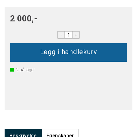
2 000,-
-
+
2
på lager
Beskrivelse
Egenskaper