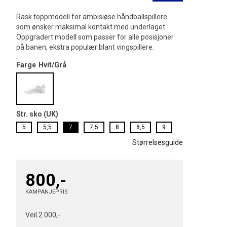
Rask toppmodell for ambisiøse håndballspillere
som ønsker maksimal kontakt med underlaget.
Oppgradert modell som passer for alle posisjoner
på banen, ekstra populær blant vingspillere.
Farge
Hvit/Grå
Str. sko (UK)
5
5,5
7
7,5
8
8,5
9
Størrelsesguide
800,-
KAMPANJEPRIS
Veil.
2 000,-