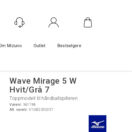
Logg inn
Om Mizuno
Outlet
Bestselgere
Wave Mirage 5 W
Hvit/Grå 7
Toppmodell til håndballspilleren
Varenr:
361748
Alt. varenr:
X1GB2350257