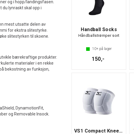
joner og i hopp/landingsfasen.
 du lynraskt skal opp i
den mest utsatte delen av
Handball Socks
mi for ekstra slitestyrke.
Håndballstrømper sort
øke slitestyrken til skoene.
10+
på lager
utvikle bærekraftige produkter.
150,-
kulerte materialer i en rekke
på bekostning av funksjon,
Shield, DynamotionFit,
bber og Removable Insock.
VS1 Compact Kneepad