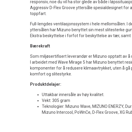
responsiv, noe du vil ha stor glede av både i løpssituas
Aggressiv D-Flex Groove yttersåle spesialdesignet for at
toppfart.
Full-lengdes ventilasjonssystem i hele mellomsålen. I 
yttersålen har Mizuno benyttet sin mest slitesterke gum
Ekstra beskyttelse i forfot for beskyttelse av tær, samt 
Bærekraft
Som miljøsertifisert leverandør er Mizuno opptatt av å 
I arbeidet med Wave Mirage 5 har Mizuno benyttet resir
komponenter for å redusere klimaavtrykket, uten å gå 
komfort og slitestyrke.
Produktdelajer:
Uttakbar innersåle av høy kvalitet.
Vekt: 305 gram
Teknologier: Mizuno Wave, MIZUNO ENERZY, Dura
Mizuno Intercool, PoWnCe, D-Flex Groove, XG Ru