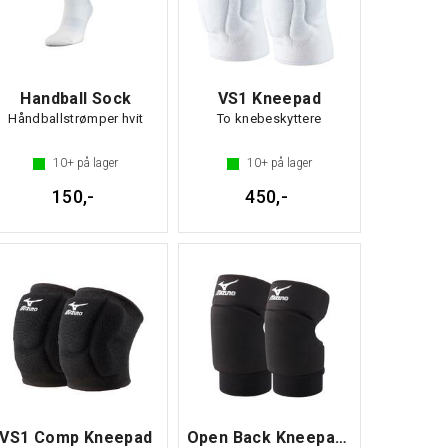
Handball Sock
VS1 Kneepad
Håndballstrømper hvit
To knebeskyttere
10+
på lager
10+
på lager
150,-
450,-
VS1 Comp Kneepad
Open Back Kneepad 2 stk