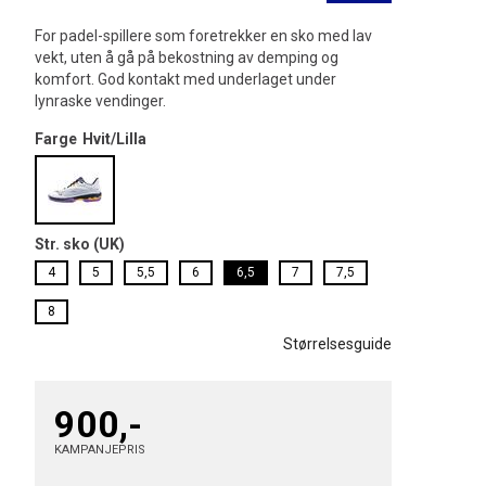
For padel-spillere som foretrekker en sko med lav
vekt, uten å gå på bekostning av demping og
komfort. God kontakt med underlaget under
lynraske vendinger.
Farge
Hvit/Lilla
Str. sko (UK)
4
5
5,5
6
6,5
7
7,5
8
Størrelsesguide
900,-
KAMPANJEPRIS