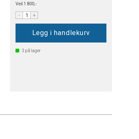
Veil.
1 800,-
-
+
3
på lager