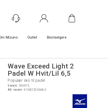
Logg inn
Om Mizuno
Outlet
Bestselgere
Wave Exceed Light 2
Padel W Hvit/Lil 6,5
Populær sko til padel
Varenr:
354673
Alt. varenr:
61GB2323666,5