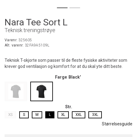
Nara Tee Sort L
Teknisk treningstrøye
Varenr:
325605
Alt. varenr:
32FA9A5109L
Teknisk T-skjorte som passer til de fleste fysiske aktiviteter som
krever god ventilasjon og komfort for at du skal yte ditt beste.
Farge
Black'
Str.
XS
S
M
L
XL
XXL
3XL
Størrelsesguide