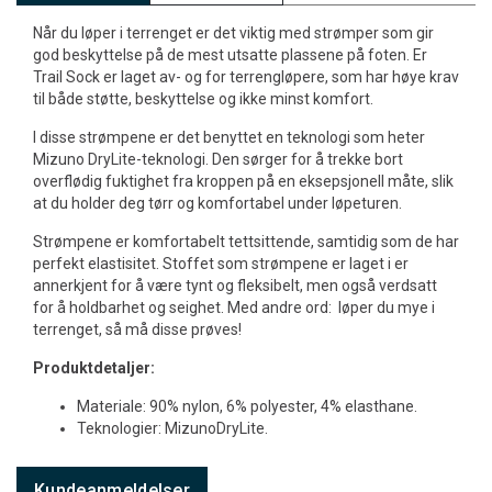
Når du løper i terrenget er det viktig med strømper som gir
god beskyttelse på de mest utsatte plassene på foten. Er
Trail Sock er laget av- og for terrengløpere, som har høye krav
til både støtte, beskyttelse og ikke minst komfort.
I disse strømpene er det benyttet en teknologi som heter
Mizuno DryLite-teknologi. Den sørger for å trekke bort
overflødig fuktighet fra kroppen på en eksepsjonell måte, slik
at du holder deg tørr og komfortabel under løpeturen.
Strømpene er komfortabelt tettsittende, samtidig som de har
perfekt elastisitet. Stoffet som strømpene er laget i er
annerkjent for å være tynt og fleksibelt, men også verdsatt
for å holdbarhet og seighet. Med andre ord: løper du mye i
terrenget, så må disse prøves!
Produktdetaljer:
Materiale: 90% nylon, 6% polyester, 4% elasthane.
Teknologier: MizunoDryLite.
Kundeanmeldelser