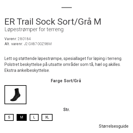
ER Trail Sock Sort/Grå M
Løpestrømper for terreng
Varenr:
280184
Alt. varenr:
J2GX8700Z98M
Lett og støttende løpestrømpe, spesiallaget for løping i terreng.
Polstret beskyttelse på utsatte områder som tå, hæl og akilles.
Ekstra ankelbeskyttelse.
Farge
Sort/Grå
Str.
S
M
L
XL
Størrelsesguide