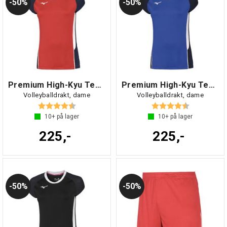
50%
50%
Premium High-Kyu Tee W
Premium High-Kyu Tee W
Volleyballdrakt, dame
Volleyballdrakt, dame
Karakter:
4.5 av 5 mulige
Karakter:
4.5 av 5 mul
10+
på lager
10+
på lager
225,-
225,-
50%
50%