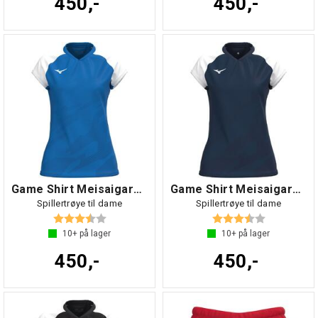
450,-
450,-
Game Shirt Meisaigara W
Game Shirt Meisaigara W
Spillertrøye til dame
Spillertrøye til dame
Karakter:
3.6 av 5 mulige
Karakter:
3.6 av 5 mul
10+
på lager
10+
på lager
450,-
450,-