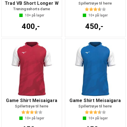
Trad VB Short Longer W
Spillertrøye til herre
Karakter:
3.6 av 5 mul
Treningsshorts dame
10+
på lager
10+
på lager
400,-
450,-
Game Shirt Meisaigara
Game Shirt Meisaigara
Spillertrøye til herre
Spillertrøye til herre
Karakter:
3.6 av 5 mulige
Karakter:
3.6 av 5 mul
10+
på lager
10+
på lager