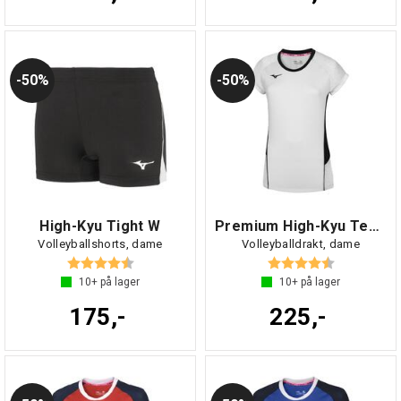
50%
50%
High-Kyu Tight W
Premium High-Kyu Tee W
Volleyballshorts, dame
Volleyballdrakt, dame
Karakter:
4.6 av 5 mulige
Karakter:
4.5 av 5 mul
10+
på lager
10+
på lager
175,-
225,-