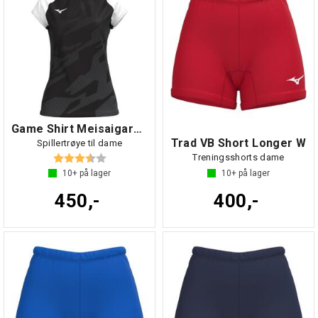
Game Shirt Meisaigara W
Trad VB Short Longer W
Spillertrøye til dame
Karakter:
3.6 av 5 mulige
Treningsshorts dame
10+
på lager
10+
på lager
450,-
400,-