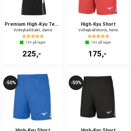
Premium High-Kyu Tee W
High-Kyu Short
Volleyballdrakt, dame
Volleyballshorts, herre
Karakter:
4.5 av 5 mulige
Karakter:
4.9 av 5 mul
10+
på lager
10+
på lager
225,-
175,-
50%
50%
High-Kyu Short
High-Kyu Short