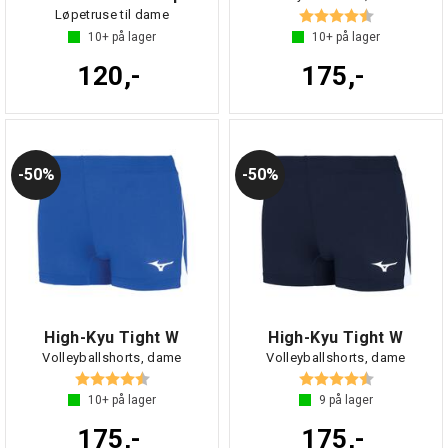
Karakter:
4.6 av 5 mul
Løpetruse til dame
10+
på lager
10+
på lager
120,-
175,-
50%
50%
High-Kyu Tight W
High-Kyu Tight W
Volleyballshorts, dame
Volleyballshorts, dame
Karakter:
4.6 av 5 mulige
Karakter:
4.6 av 5 mul
10+
på lager
9
på lager
175,-
175,-