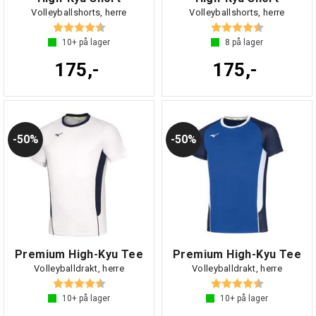
Volleyballshorts, herre
Volleyballshorts, herre
Karakter:
4.9 av 5 mulige
Karakter:
4.9 av 5 mul
10+
på lager
8
på lager
175,-
175,-
50%
50%
Premium High-Kyu Tee
Premium High-Kyu Tee
Volleyballdrakt, herre
Volleyballdrakt, herre
Karakter:
4.5 av 5 mulige
Karakter:
4.5 av 5 mul
10+
på lager
10+
på lager