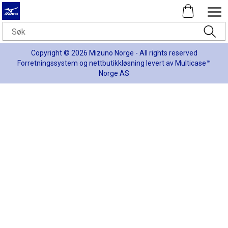
Copyright © 2026 Mizuno Norge - All rights reserved
Forretningssystem
og
nettbutikkløsning
levert av
Multicase™
Norge AS