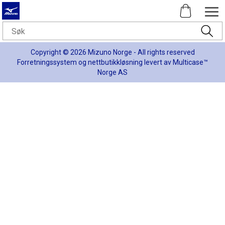
Copyright © 2026 Mizuno Norge - All rights reserved
Forretningssystem
og
nettbutikkløsning
levert av
Multicase™
Norge AS