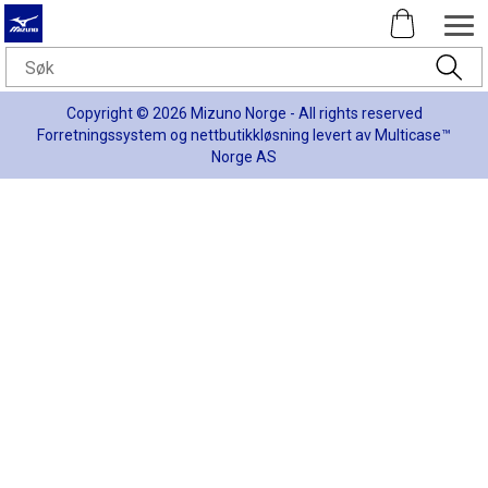
Copyright © 2026 Mizuno Norge - All rights reserved
Forretningssystem
og
nettbutikkløsning
levert av
Multicase™
Norge AS