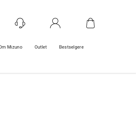
Logg inn
Om Mizuno
Outlet
Bestselgere