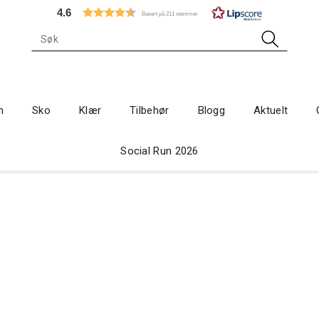
4.6
Basert på 211 stemmer
n
Sko
Klær
Tilbehør
Blogg
Aktuelt
Social Run 2026