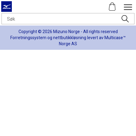
Copyright © 2026 Mizuno Norge - All rights reserved
Forretningssystem
og
nettbutikkløsning
levert av
Multicase™
Norge AS