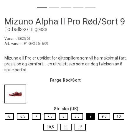
Mizuno Alpha II Pro Rød/Sort 9
Fotballsko til gress
Varenr:
382561
Alt. varenr:
P1GA2564609
Mizuno a II Pro er utviklet for elitespillere som vil ha maksimal fart,
presisjon og komfort – en ultralett sko som gir deg følelsen av å
spille barfot.
Farge
Rød/Sort
Str. sko (UK)
6
6,5
7
7,5
8
8,5
9
9,5
10
10,5
11
12