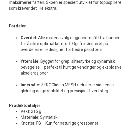
maksimerer farten. Skoen er spesielt utviklet for toppspillere
som krever det lille ekstra.
Fordeler
Overdel:
Alle materialvalg er gjennomgått fra bunnen
for å sikre optimal komfort. Også mønsteret på
overdelen er redesignet for bedre passform.
Yttersåle:
Bygget for grep, slitestyrke og dynamisk
bevegelse – perfekt til hurtige vendinger og eksplosive
akselerasjoner.
Innersåle:
ZEROGlide a MESH reduserer sidelengs
glidning og gir stabilitet og presisjon i hvert steg.
Produktdetaljer
Vekt: 215 g
Materiale: Syntetisk
Knotter: FG – Kun for naturlige gressbaner