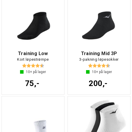
Training Low
Training Mid 3P
Kort løpestrømpe
3-pakning løpesokker
Karakter:
4.3 av 5 mulige
Karakter:
4.6 av 5 mul
10+
på lager
10+
på lager
75,-
200,-