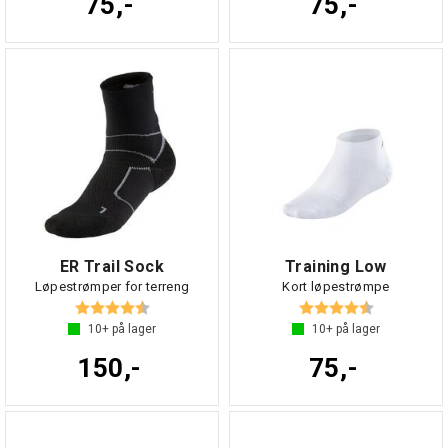
75,-
75,-
ER Trail Sock
Training Low
Løpestrømper for terreng
Kort løpestrømpe
Karakter:
4.8 av 5 mulige
Karakter:
4.3 av 5 mul
10+
på lager
10+
på lager
150,-
75,-