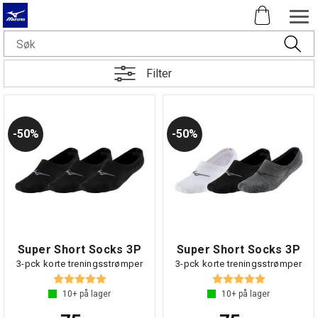
Filter
50%
50%
Super Short Socks 3P
Super Short Socks 3P
3-pck korte treningsstrømper
3-pck korte treningsstrømper
Karakter:
5.0 av 5 mulige
Karakter:
5.0 av 5 mul
10+
på lager
10+
på lager