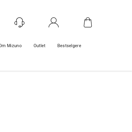
Logg inn
Om Mizuno
Outlet
Bestselgere