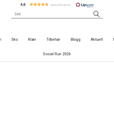
4.6
Basert på 211 stemmer
n
Sko
Klær
Tilbehør
Blogg
Aktuelt
Social Run 2026