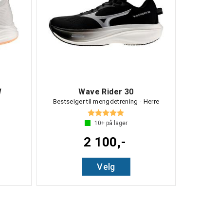
W
Wave Rider 30
Bestselger til mengdetrening - Herre
 5 mulige
Karakter:
5.0 av 5 mulige
10+
på lager
2 100,-
Velg