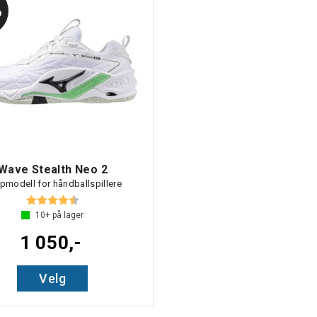
%
Wave Stealth Neo 2
pmodell for håndballspillere
Karakter:
4.8 av 5 mulige
10+
på lager
1 050,-
Velg