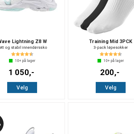
Wave Lightning Z8 W
Training Mid 3PCK
ett og stabil innendørssko
3-pack løpesokker
Karakter:
4.7 av 5 mulige
Karakter:
4.6 av
10+
på lager
10+
på lager
1 050,-
200,-
Velg
Velg
%