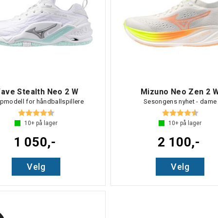
ave Stealth Neo 2 W
Mizuno Neo Zen 2 
pmodell for håndballspillere
Sesongens nyhet - dame
Karakter:
4.8 av 5 mulige
Karakter:
4.7 av
10+
på lager
10+
på lager
1 050,-
2 100,-
Velg
Velg