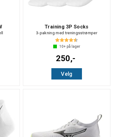
W
Training 3P Socks
ll
3-pakning med treningsstrømper
 5 mulige
Karakter:
4.6 av 5 mulige
10+
på lager
250,-
Velg