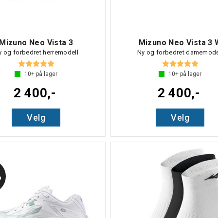
Mizuno Neo Vista 3
Mizuno Neo Vista 3 
y og forbedret herremodell
Ny og forbedret damemode
Karakter:
5.0 av 5 mulige
Karakter:
5.0 av
10+
på lager
10+
på lager
2 400,-
2 400,-
Velg
Velg
%