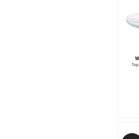
W
Top