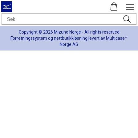
Copyright © 2026 Mizuno Norge - All rights reserved
Forretningssystem
og
nettbutikkløsning
levert av
Multicase™
Norge AS