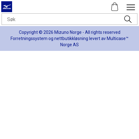
Copyright © 2026 Mizuno Norge - All rights reserved
Forretningssystem
og
nettbutikkløsning
levert av
Multicase™
Norge AS